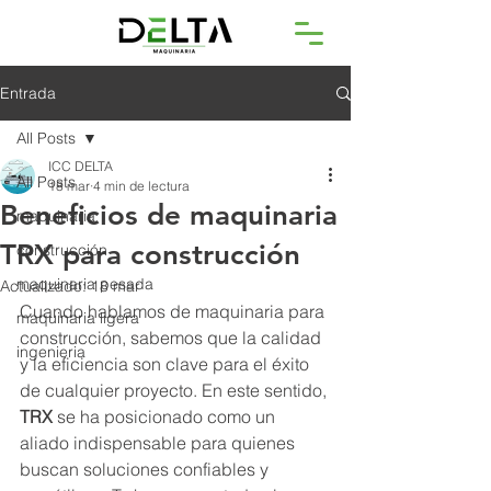
Entrada
All Posts
ICC DELTA
All Posts
18 mar
4 min de lectura
Beneficios de maquinaria
maquinaria
TRX para construcción
construcción
maquinaria pesada
Actualizado:
18 mar
Cuando hablamos de maquinaria para 
maquinaria ligera
construcción, sabemos que la calidad 
ingenieria
y la eficiencia son clave para el éxito 
de cualquier proyecto. En este sentido, 
TRX
 se ha posicionado como un 
aliado indispensable para quienes 
buscan soluciones confiables y 