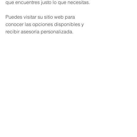
que encuentres justo lo que necesitas.
Puedes visitar su sitio web para 
conocer las opciones disponibles y 
recibir asesoría personalizada. 
Además, cuentan con un equipo de 
expertos que te guiarán para elegir la 
maquinaria ideal según el tipo de 
proyecto y presupuesto.
No olvides que contar con un socio 
estratégico como ICC DELTA puede 
ser la clave para que tu obra sea un 
éxito rotundo.
Descubre más sobre icmaq 
maquinaria para construcción
Impulsa tus proyectos 